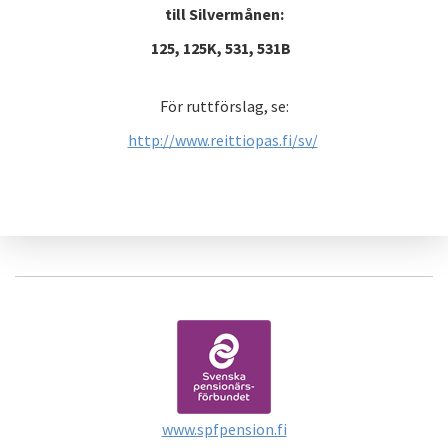
till Silvermånen:
125, 125K, 531, 531B
För ruttförslag, se:
http://www.reittiopas.fi/sv/
www.spfpension.fi