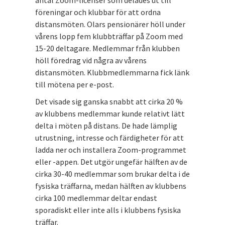
antal Zoom-licenser som delades ut till
föreningar och klubbar för att ordna
distansmöten. Olars pensionärer höll under
vårens lopp fem klubbträffar på Zoom med
15-20 deltagare. Medlemmar från klubben
höll föredrag vid några av vårens
distansmöten. Klubbmedlemmarna fick länk
till mötena per e-post.
Det visade sig ganska snabbt att cirka 20 %
av klubbens medlemmar kunde relativt lätt
delta i möten på distans. De hade lämplig
utrustning, intresse och färdigheter för att
ladda ner och installera Zoom-programmet
eller -appen. Det utgör ungefär hälften av de
cirka 30-40 medlemmar som brukar delta i de
fysiska träffarna, medan hälften av klubbens
cirka 100 medlemmar deltar endast
sporadiskt eller inte alls i klubbens fysiska
träffar.