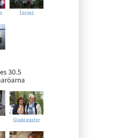
n
Tornet
es 30.5
maröarna
Glada gäster