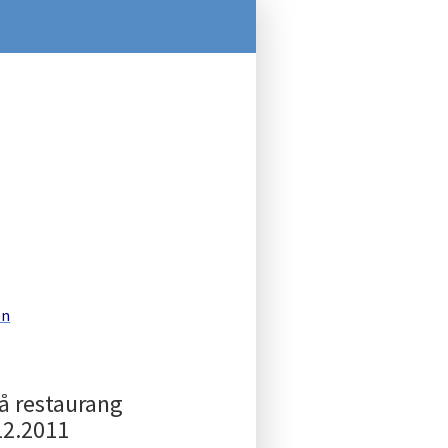
1
en
å restaurang
12.2011