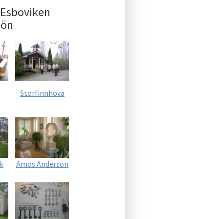
 Esboviken
oön
Storfinnhova
k
Amos Anderson