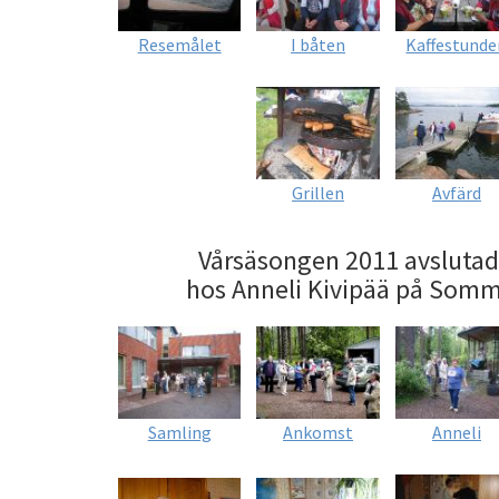
Resemålet
I båten
Kaffestunde
Grillen
Avfärd
Vårsäsongen 2011 avslutad
hos Anneli Kivipää på Som
Samling
Ankomst
Anneli