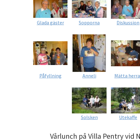
Glada gäster
Sopporna
Diskussion
Påfyllning
Anneli
Mätta herra
Solsken
Utekaffe
Vårlunch på Villa Pentry vid