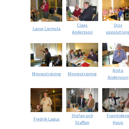
Claes
Stor
Lasse Liemola
Andersson
uppslutnin
Anita
Minnesträning
Minnesträning
Andersson
Stefan och
Framtiden
Fredrik Lagus
Staffan
Husis