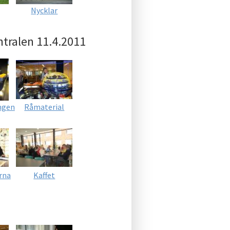
Nycklar
tralen 11.4.2011
ngen
Råmaterial
rna
Kaffet