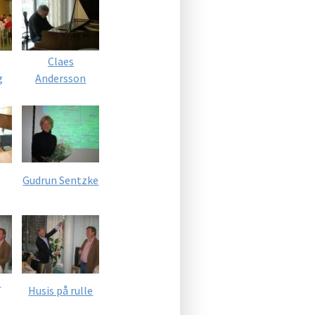
Claes
g
Andersson
Gudrun Sentzke
s
Husis på rulle