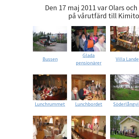
Den 17 maj 2011 var Olars och
på vårutfärd till Kimit
Glada
Bussen
Villa Lande
pensionärer
Lunchrummet
Lunchbordet
Söderlångvi