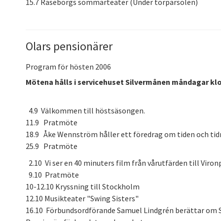
15.7 Raseborgs sommarteater (Under torparsolen)
Olars pensionärer
Program för hösten 2006
Mötena hålls i servicehuset Silvermånen måndagar klo
4.9 Välkommen till höstsäsongen.
11.9 Pratmöte
18.9 Åke Wennström håller ett föredrag om tiden och ti
25.9 Pratmöte
2.10 Vi ser en 40 minuters film från vårutfärden till Viron
9.10 Pratmöte
10-12.10 Kryssning till Stockholm
12.10 Musikteater "Swing Sisters"
16.10 Förbundsordförande Samuel Lindgrén berättar om 