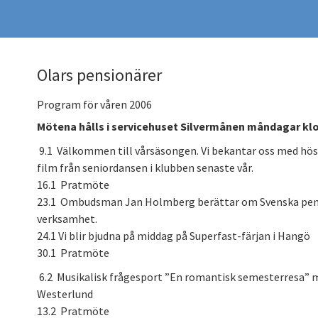
Olars pensionärer
Program för våren 2006
Mötena hålls i servicehuset Silvermånen måndagar klo
9.1 Välkommen till vårsäsongen. Vi bekantar oss med hö
film från seniordansen i klubben senaste vår.
16.1 Pratmöte
23.1 Ombudsman Jan Holmberg berättar om Svenska pen
verksamhet.
24.1 Vi blir bjudna på middag på Superfast-färjan i Hangö
30.1 Pratmöte
6.2 Musikalisk frågesport ”En romantisk semesterresa” m
Westerlund
13.2 Pratmöte