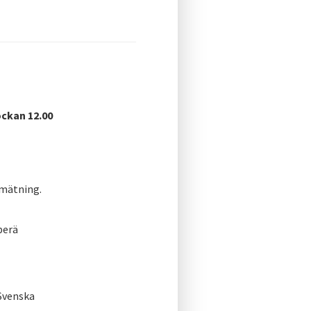
ckan 12.00
dmätning.
perä
Svenska