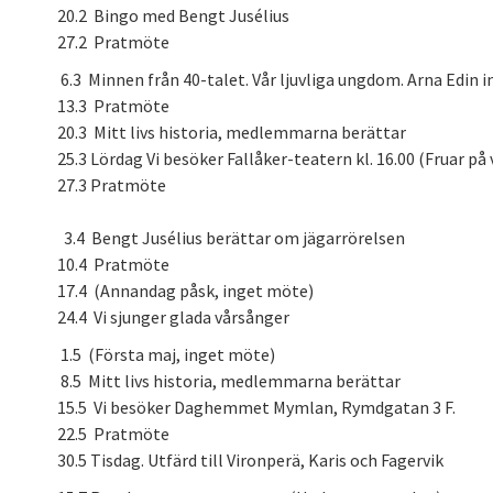
20.2 Bingo med Bengt Jusélius
27.2 Pratmöte
6.3 Minnen från 40-talet. Vår ljuvliga ungdom. Arna Edin i
13.3 Pratmöte
20.3 Mitt livs historia, medlemmarna berättar
25.3 Lördag Vi besöker Fallåker-teatern kl. 16.00 (Fruar på v
27.3 Pratmöte
3.4 Bengt Jusélius berättar om jägarrörelsen
10.4 Pratmöte
17.4 (Annandag påsk, inget möte)
24.4 Vi sjunger glada vårsånger
1.5 (Första maj, inget möte)
8.5 Mitt livs historia, medlemmarna berättar
15.5 Vi besöker Daghemmet Mymlan, Rymdgatan 3 F.
22.5 Pratmöte
30.5 Tisdag. Utfärd till Vironperä, Karis och Fagervik