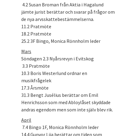
4.2 Susan Broman från Aktia i Hagalund
jämte jurist berättar och svarar på frågor om
de nya arvsskattebestämmelserna.
11.2 Pratmöte
18.2 Pratmöte
25.2 3F Bingo, Monica Rönnholm leder
Mars
Söndagen 2.3 Nyårsrevyn i Evitskog
3.3 Pratmöte
10.3 Boris Westerlund ordnar en
musikfrågelek
17.3 Årsmöte
31.3 Bengt Jusélius berättar om Emil
Henrichsson som med Abloylåset skyddade
andras egendom men som inte själv blev rik.
April
7.4 Bingo 1F, Monica Rönnholm leder
14.4 Gunvor Lija berättar om tiden som