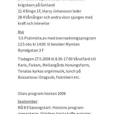
krigsbarn på Gotland
21.4 Bingo 1F, Harry Johansson leder
28.4 Vårsånger och andra visor sjunges med
kraft och inlevelse
Maj
5.5 Pratmöte,ev med överraskningsprogram
12.5 obs kl 14.00. Vi besöker Mymlan
Rymdgatan 3 F
Tisdagen 27.5.2008 kl 8.30-17.00 Vårutfärd till
Karis, Fiskars, Mellangårds honungsfarm,
Tenalas kyrkas orgelmusik, lunch på
Bossanova i Dragsvik, fiskrökeri etc.
Olars program hösten 2008
September
Må 8.9 Säsongstart. Höstens program
presenteras. Världens bästa kaffe avnjutes.