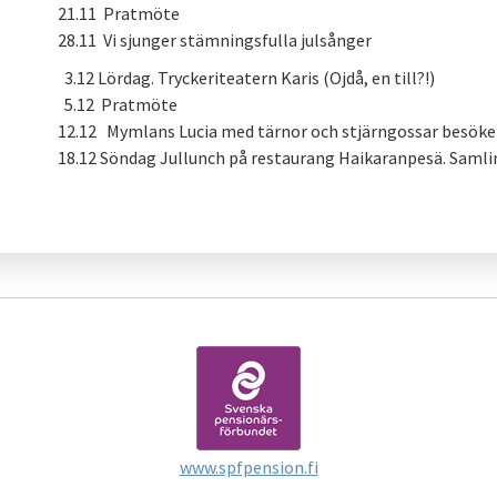
21.11 Pratmöte
28.11 Vi sjunger stämningsfulla julsånger
3.12 Lördag. Tryckeriteatern Karis (Ojdå, en till?!)
5.12 Pratmöte
12.12 Mymlans Lucia med tärnor och stjärngossar besöke
18.12 Söndag Jullunch på restaurang Haikaranpesä. Samling
www.spfpension.fi