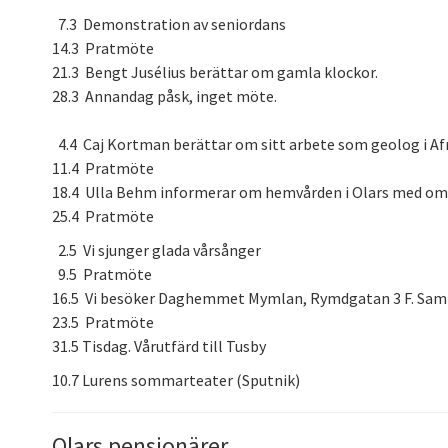
7.3 Demonstration av seniordans
14.3 Pratmöte
21.3 Bengt Jusélius berättar om gamla klockor.
28.3 Annandag påsk, inget möte.
4.4 Caj Kortman berättar om sitt arbete som geolog i Afr
11.4 Pratmöte
18.4 Ulla Behm informerar om hemvården i Olars med om
25.4 Pratmöte
2.5 Vi sjunger glada vårsånger
9.5 Pratmöte
16.5 Vi besöker Daghemmet Mymlan, Rymdgatan 3 F. Samli
23.5 Pratmöte
31.5 Tisdag. Vårutfärd till Tusby
10.7 Lurens sommarteater (Sputnik)
Olars pensionärer