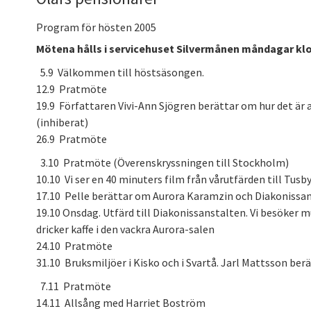
Program för hösten 2005
Mötena hålls i servicehuset Silvermånen måndagar klo
5.9 Välkommen till höstsäsongen.
12.9 Pratmöte
19.9 Författaren Vivi-Ann Sjögren berättar om hur det är at
(inhiberat)
26.9 Pratmöte
3.10 Pratmöte (Överenskryssningen till Stockholm)
10.10 Vi ser en 40 minuters film från vårutfärden till Tusby
17.10 Pelle berättar om Aurora Karamzin och Diakonissa
19.10 Onsdag. Utfärd till Diakonissanstalten. Vi besöker 
dricker kaffe i den vackra Aurora-salen
24.10 Pratmöte
31.10 Bruksmiljöer i Kisko och i Svartå. Jarl Mattsson berät
7.11 Pratmöte
14.11 Allsång med Harriet Boström