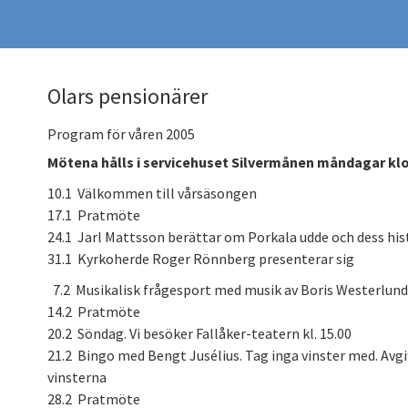
Olars pensionärer
Program för våren 2005
Mötena hålls i servicehuset Silvermånen måndagar klo
10.1 Välkommen till vårsäsongen
17.1 Pratmöte
24.1 Jarl Mattsson berättar om Porkala udde och dess histo
31.1 Kyrkoherde Roger Rönnberg presenterar sig
7.2 Musikalisk frågesport med musik av Boris Westerlund
14.2 Pratmöte
20.2 Söndag. Vi besöker Fallåker-teatern kl. 15.00
21.2 Bingo med Bengt Jusélius. Tag inga vinster med. Avgif
vinsterna
28.2 Pratmöte