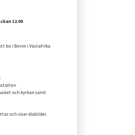
ckan 12.00
t bo i Benin i Västafrika
.
nstalten
musèet och kyrkan samt
tar och visar diabilder.