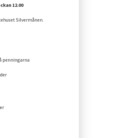
ckan 12.00
cehuset Silvermånen.
på penningarna
lder
er