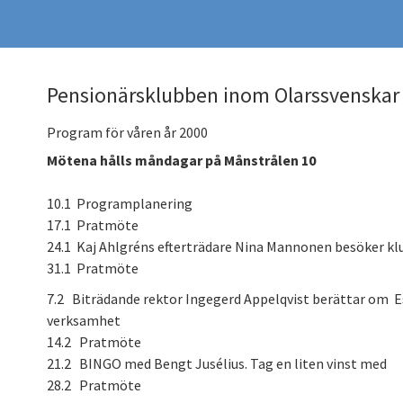
Pensionärsklubben inom Olarssvenskar r
Program för våren år 2000
Mötena hålls måndagar på Månstrålen 10
10.1 Programplanering
17.1 Pratmöte
24.1 Kaj Ahlgréns efterträdare Nina Mannonen besöker k
31.1 Pratmöte
7.2 Biträdande rektor Ingegerd Appelqvist berättar om 
verksamhet
14.2 Pratmöte
21.2 BINGO med Bengt Jusélius. Tag en liten vinst med
28.2 Pratmöte