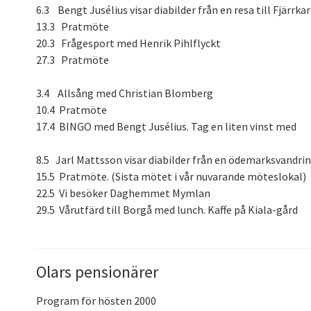
6.3 Bengt Jusélius visar diabilder från en resa till Fjärrka
13.3 Pratmöte
20.3 Frågesport med Henrik Pihlflyckt
27.3 Pratmöte
3.4 Allsång med Christian Blomberg
10.4 Pratmöte
17.4 BINGO med Bengt Jusélius. Tag en liten vinst med
8.5 Jarl Mattsson visar diabilder från en ödemarksvandri
15.5 Pratmöte. (Sista mötet i vår nuvarande möteslokal)
22.5 Vi besöker Daghemmet Mymlan
29.5 Vårutfärd till Borgå med lunch. Kaffe på Kiala-gård
Olars pensionärer
Program för hösten 2000