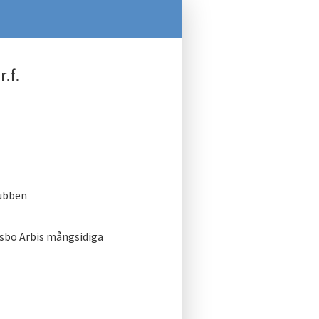
.f.
lubben
Esbo Arbis mångsidiga