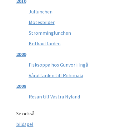
2010
Jullunchen
Mötesbilder
Strömminglunchen
Kotkautfärden
2009
Fisksoppa hos Gunvor i Ingå
Vårutfärden till Riihimäki
2008
Resan till Västra Nyland
Se också
bildspel