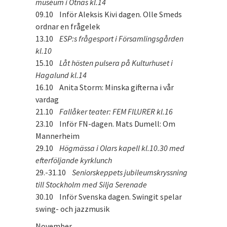
muséum i Otnäs kl.14
09.10 Inför Aleksis Kivi dagen. Olle Smeds
ordnar en frågelek
13.10
ESP:s frågesport i Församlingsgården
kl.10
15.10
Låt hösten pulsera på Kulturhuset i
Hagalund kl.14
16.10 Anita Storm: Minska gifterna i vår
vardag
21.10
Fallåker teater: FEM FILURER kl.16
23.10 Inför FN-dagen. Mats Dumell: Om
Mannerheim
29.10
Högmässa i Olars kapell kl.10.30 med
efterföljande kyrklunch
29.-31.10
Seniorskeppets jubileumskryssning
till Stockholm med Silja Serenade
30.10 Inför Svenska dagen. Swingit spelar
swing- och jazzmusik
November