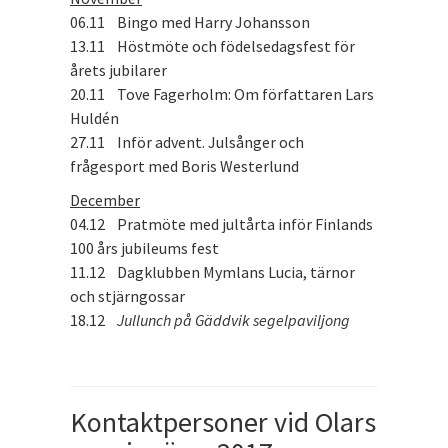
06.11 Bingo med Harry Johansson
13.11 Höstmöte och födelsedagsfest för
årets jubilarer
20.11 Tove Fagerholm: Om författaren Lars
Huldén
27.11 Inför advent. Julsånger och
frågesport med Boris Westerlund
December
04.12 Pratmöte med jultårta inför Finlands
100 års jubileums fest
11.12 Dagklubben Mymlans Lucia, tärnor
och stjärngossar
18.12
Jullunch på Gäddvik segelpaviljong
Kontaktpersoner vid Olars