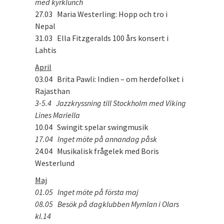
med kyrklunch
27.03 Maria Westerling: Hopp och tro i
Nepal
31.03 Ella Fitzgeralds 100 års konsert i
Lahtis
April
03.04 Brita Pawli: Indien – om herdefolket i
Rajasthan
3-5.4 Jazzkryssning till Stockholm med Viking
Lines Mariella
10.04 Swingit spelar swingmusik
17.04 Inget möte på annandag påsk
24.04 Musikalisk frågelek med Boris
Westerlund
Maj
01.05 Inget möte på första maj
08.05 Besök på dagklubben Mymlan i Olars
kl.14