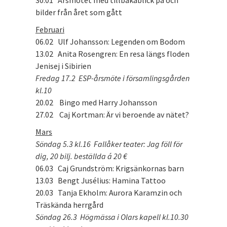
30.01 Årsmötet med tillbakablick på och
bilder från året som gått
Februari
06.02 Ulf Johansson: Legenden om Bodom
13.02 Anita Rosengren: En resa längs floden
Jenisej i Sibirien
Fredag 17.2 ESP-årsmöte i församlingsgården
kl.10
20.02 Bingo med Harry Johansson
27.02 Caj Kortman: Är vi beroende av nätet?
Mars
Söndag 5.3 kl.16 Fallåker teater: Jag föll för
dig, 20 bilj. beställda á 20 €
06.03 Caj Grundström: Krigsänkornas barn
13.03 Bengt Jusélius: Hamina Tattoo
20.03 Tanja Ekholm: Aurora Karamzin och
Träskända herrgård
Söndag 26.3 Högmässa i Olars kapell kl.10.30