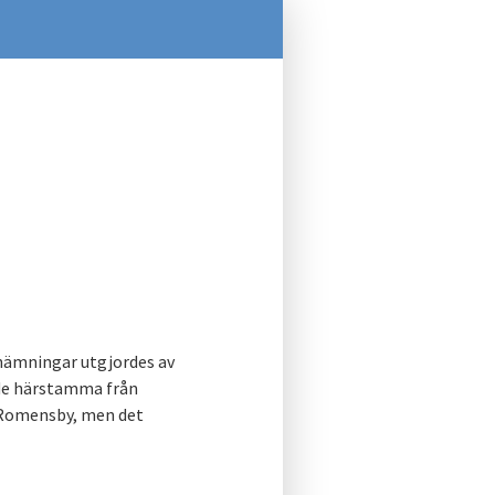
nämningar utgjordes av
rde härstamma från
 Romensby, men det