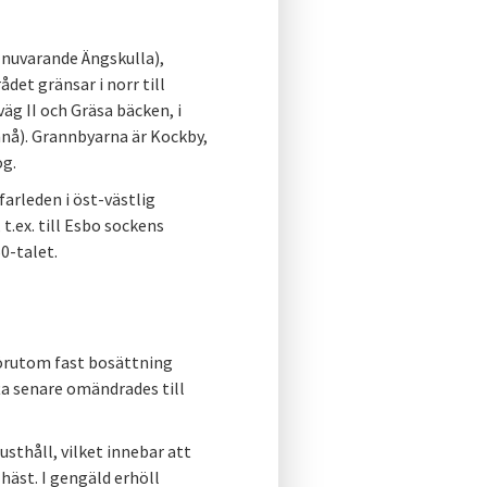
v nuvarande Ängskulla),
det gränsar i norr till
gväg II och Gräsa bäcken, i
innå). Grannbyarna är Kockby,
og.
farleden i öst-västlig
 t.ex. till Esbo sockens
60-talet.
Förutom fast bosättning
a senare omändrades till
usthåll, vilket innebar att
 häst. I gengäld erhöll