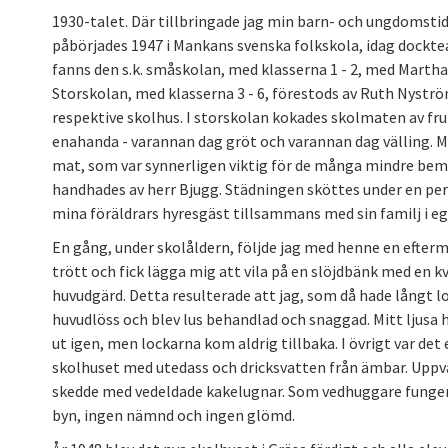
1930-talet. Där tillbringade jag min barn- och ungdomstid 
påbörjades 1947 i Mankans svenska folkskola, idag dockt
fanns den s.k. småskolan, med klasserna 1 - 2, med Marth
Storskolan, med klasserna 3 - 6, förestods av Ruth Nyströ
respektive skolhus. I storskolan kokades skolmaten av fr
enahanda - varannan dag gröt och varannan dag välling. M
mat, som var synnerligen viktig för de många mindre beme
handhades av herr Bjugg. Städningen sköttes under en pe
mina föräldrars hyresgäst tillsammans med sin familj i 
En gång, under skolåldern, följde jag med henne en eftermi
trött och fick lägga mig att vila på en slöjdbänk med en
huvudgärd. Detta resulterade att jag, som då hade långt loc
huvudlöss och blev lus behandlad och snaggad. Mitt ljusa 
ut igen, men lockarna kom aldrig tillbaka. I övrigt var det
skolhuset med utedass och dricksvatten från ämbar. Upp
skedde med vedeldade kakelugnar. Som vedhuggare funger
byn, ingen nämnd och ingen glömd.