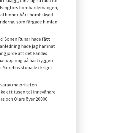
t skägg, blev jag så rädd för
Helsingfors bombardemangen,
 näthinnor. Vårt bombskydd
striderna, som färgade himlen
rd. Sonen Runar hade fått
 anledning hade jag hamnat
r gjorde att det kändes
unar upp mig på hästryggen
 Morelius stupade i kriget
 varav majoriteten
ke ett tusen tal innevånare
are och Olars över 20000