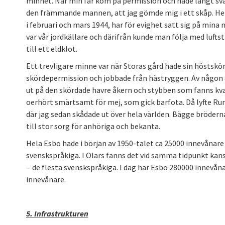
minnet. När min far kom på permission och hade långt svar
den främmande mannen, att jag gömde mig i ett skåp. 
i februari och mars 1944, har för evighet satt sig på mina
var vår jordkällare och därifrån kunde man följa med luft
till ett eldklot.
Ett trevligare minne var när Storas gård hade sin höstskö
skördepermission och jobbade från hästryggen. Av någon
ut på den skördade havre åkern och stybben som fanns kva
oerhört smärtsamt för mej, som gick barfota. Då lyfte R
där jag sedan skådade ut över hela världen. Bägge bröderna
till stor sorg för anhöriga och bekanta.
Hela Esbo hade i början av 1950-talet ca 25000 innevånare
svenskspråkiga. I Olars fanns det vid samma tidpunkt kans
- de flesta svenskspråkiga. I dag har Esbo 280000 innevån
innevånare.
5. Infrastrukturen