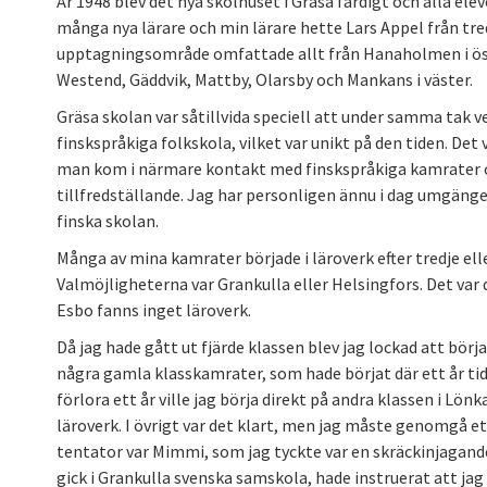
År 1948 blev det nya skolhuset i Gräsa färdigt och alla elev
många nya lärare och min lärare hette Lars Appel från tredj
upptagningsområde omfattade allt från Hanaholmen i öst
Westend, Gäddvik, Mattby, Olarsby och Mankans i väster.
Gräsa skolan var såtillvida speciell att under samma tak 
finskspråkiga folkskola, vilket var unikt på den tiden. De
man kom i närmare kontakt med finskspråkiga kamrater o
tillfredställande. Jag har personligen ännu i dag umgäng
finska skolan.
Många av mina kamrater började i läroverk efter tredje elle
Valmöjligheterna var Grankulla eller Helsingfors. Det var 
Esbo fanns inget läroverk.
Då jag hade gått ut fjärde klassen blev jag lockad att börja
några gamla klasskamrater, som hade börjat där ett år tidig
förlora ett år ville jag börja direkt på andra klassen i Lönk
läroverk. I övrigt var det klart, men jag måste genomgå ett
tentator var Mimmi, som jag tyckte var en skräckinjagande
gick i Grankulla svenska samskola, hade instruerat att jag 