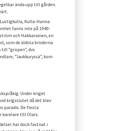
egelbar ända upp till gården.
ärt.
Lustigkulla, Kulla-Hanna
amhet fanns inte på 1940-
nström och Hakkarainen, en
bil, som de äldsta bröderna
till ”gropen”, dvs
andlare, ”laukkuryssä”, kom
skspråkig. Under kriget
id krigsslutet då det blev
ns paradis. De flesta
 karelare till Olars.
delser har dock fastnat i