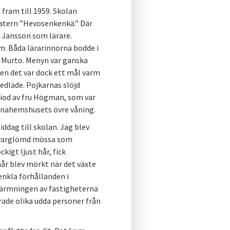
fram till 1959. Skolan
eatern ”Hevosenkenkä.” Där
a Jansson som lärare.
m. Båda lärarinnorna bodde i
u Murto. Menyn var ganska
en det var dock ett mål varm
dlade. Pojkarnas slöjd
riod av fru Högman, som var
egnahemshusets övre våning.
ddag till skolan. Jag blev
 kvarglömd mössa som
kigt ljust hår, fick
hår blev mörkt när det växte
 enkla förhållanden i
värmningen av fastigheterna
ade olika udda personer från