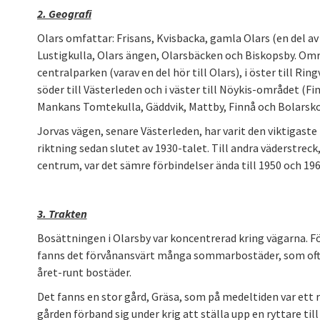
2. Geografi
Olars omfattar: Frisans, Kvisbacka, gamla Olars (en del a
Lustigkulla, Olars ängen, Olarsbäcken och Biskopsby. Områ
centralparken (varav en del hör till Olars), i öster till Rin
söder till Västerleden och i väster till Nöykis-området (F
Mankans Tomtekulla, Gäddvik, Mattby, Finnå och Bolarsk
Jorvas vägen, senare Västerleden, har varit den viktigaste 
riktning sedan slutet av 1930-talet. Till andra väderstreck,
centrum, var det sämre förbindelser ända till 1950 och 19
3. Trakten
Bosättningen i Olarsby var koncentrerad kring vägarna. 
fanns det förvånansvärt många sommarbostäder, som oft
året-runt bostäder.
Det fanns en stor gård, Gräsa, som på medeltiden var ett r
gården förband sig under krig att ställa upp en ryttare till