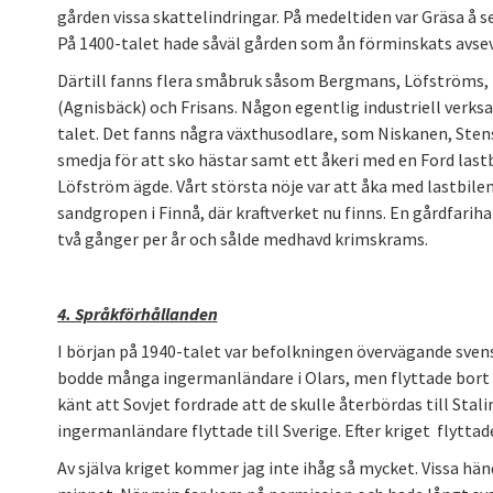
gården vissa skattelindringar. På medeltiden var Gräsa å s
På 1400-talet hade såväl gården som ån förminskats avsev
Därtill fanns flera småbruk såsom Bergmans, Löfströms, 
(Agnisbäck) och Frisans. Någon egentlig industriell verks
talet. Det fanns några växthusodlare, som Niskanen, Ste
smedja för att sko hästar samt ett åkeri med en Ford last
Löfström ägde. Vårt största nöje var att åka med lastbilen 
sandgropen i Finnå, där kraftverket nu finns. En gårdfarih
två gånger per år och sålde medhavd krimskrams.
4. Språkförhållanden
I början på 1940-talet var befolkningen övervägande sven
bodde många ingermanländare i Olars, men flyttade bort v
känt att Sovjet fordrade att de skulle återbördas till Stali
ingermanländare flyttade till Sverige. Efter kriget flyttade
Av själva kriget kommer jag inte ihåg så mycket. Vissa hän