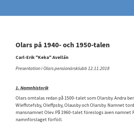
Olars på 1940- och 1950-talen
Carl-Erik "Keka" Avellán
Presentation i Olars pensionärsklubb 12.11.2018
1. Namnhistorik
Olars omtalas redan på 1500-talet som Olarsby. Andra be
Wleffstefsby, Oleffpsby, Olausby och Olarsby. Namnet to
mansnamnet Olev. På 1960-talet föreslogs även namnet
namnförslaget förföll.