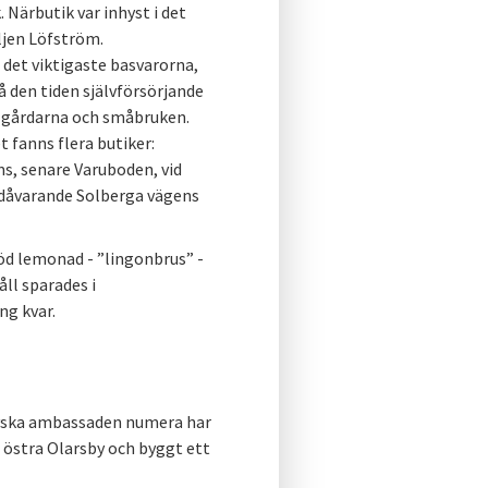
Närbutik var inhyst i det
ljen Löfström.
det viktigaste basvarorna,
å den tiden självförsörjande
e gårdarna och småbruken.
t fanns flera butiker:
s, senare Varuboden, vid
 dåvarande Solberga vägens
röd lemonad - ”lingonbrus” -
åll sparades i
ng kvar.
 ryska ambassaden numera har
 östra Olarsby och byggt ett