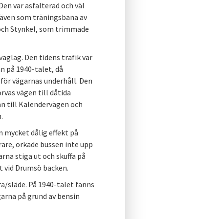
 Den var asfalterad och väl
s även som träningsbana av
l och Stynkel, som trimmade
väglag. Den tidens trafik var
jan på 1940-talet, då
 för vägarnas underhåll. Den
rvas vägen till dåtida
ån till Kalendervägen och
.
 mycket dålig effekt på
rare, orkade bussen inte upp
rna stiga ut och skuffa på
lt vid Drumsö backen.
rra/släde. På 1940-talet fanns
ägarna på grund av bensin