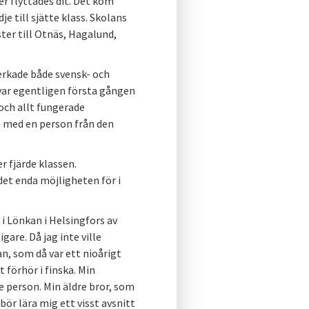
er flyttades dit. Det kom
e till sjätte klass. Skolans
er till Otnäs, Hagalund,
verkade både svensk- och
t var egentligen första gången
ch allt fungerade
e med en person från den
r fjärde klassen.
det enda möjligheten för i
 i Lönkan i Helsingfors av
are. Då jag inte ville
an, som då var ett nioårigt
 förhör i finska. Min
 person. Min äldre bror, som
bör lära mig ett visst avsnitt