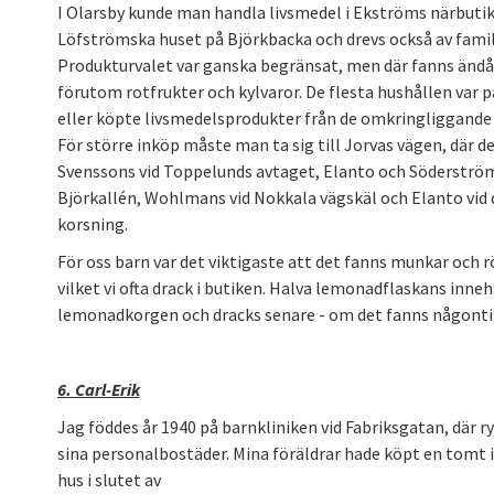
I Olarsby kunde man handla livsmedel i Ekströms närbutik. 
Löfströmska huset på Björkbacka och drevs också av fami
Produkturvalet var ganska begränsat, men där fanns ändå 
förutom rotfrukter och kylvaror. De flesta hushållen var p
eller köpte livsmedelsprodukter från de omkringliggand
För större inköp måste man ta sig till Jorvas vägen, där de
Svenssons vid Toppelunds avtaget, Elanto och Söderström
Björkallén, Wohlmans vid Nokkala vägskäl och Elanto vid
korsning.
För oss barn var det viktigaste att det fanns munkar och 
vilket vi ofta drack i butiken. Halva lemonadflaskans inneh
lemonadkorgen och dracks senare - om det fanns någonti
6. Carl-Erik
Jag föddes år 1940 på barnkliniken vid Fabriksgatan, där
sina personalbostäder. Mina föräldrar hade köpt en tomt i
hus i slutet av