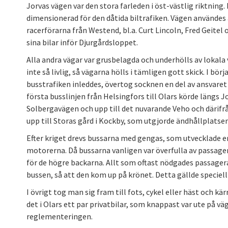
Jorvas vägen var den stora farleden i öst-västlig riktning.
dimensionerad för den dåtida biltrafiken. Vägen använde
racerförarna från Westend, bl.a. Curt Lincoln, Fred Geite
sina bilar inför Djurgårdsloppet.
Alla andra vägar var grusbelagda och underhölls av lokala 
inte så livlig, så vägarna hölls i tämligen gott skick. I bör
busstrafiken inleddes, övertog socknen en del av ansvaret
första busslinjen från Helsingfors till Olars körde längs Jo
Solbergavägen och upp till det nuvarande Veho och därifr
upp till Storas gård i Kockby, som utgjorde ändhållplatsen
Efter kriget drevs bussarna med gengas, som utvecklade en
motorerna. Då bussarna vanligen var överfulla av passage
för de högre backarna. Allt som oftast nödgades passagera
bussen, så att den kom up på krönet. Detta gällde speciel
I övrigt tog man sig fram till fots, cykel eller häst och kä
det i Olars ett par privatbilar, som knappast var ute på v
reglementeringen.