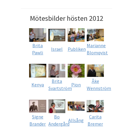
Mötesbilder hösten 2012
Brita
Marianne
Israel
Publiken
Pawli
Blomqvist
Brita
Åke
Kenya
Pion
Svartström
Wennström
Signe
Bo
Carita
Allsång
Brander
Andergård
Bremer