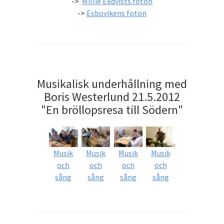
->
Millie Ekqvists foton
->
Esbovikens foton
Musikalisk underhållning med
Boris Westerlund 21.5.2012
"En bröllopsresa till Södern"
Musik
Musik
Musik
Musik
och
och
och
och
sång
sång
sång
sång