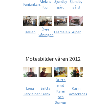
Aleksis
Sjundby
Sjundby
Fanjunkars
Kivi
gård
gård
Övre
Hallen
Festsalen
Gripen
våningen
Mötesbilder våren 2012
Britta
med
Lena
Britta
Karin
Karin
Tarkiainen
Krank
avtackades
och
Gunvor