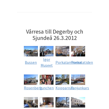
Vårresa till Degerby och
Sjundeå 26.3.2012
Igor
Bussen
Porkalaminnen
Porkalatiden
Museet
Rosenberg
Lunchen
Kopparnäs
Fanjunkars