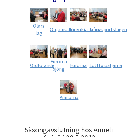
Olars
Organisatörerna
Hejarklackarna
Frågesportslagen
lag
Furorna
Ordförande
Furorna
Lottförsäljarna
sjöng
Vinnarna
Säsongavslutning hos Anneli