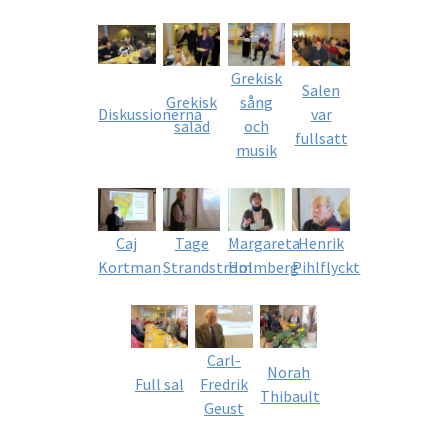
Grekisk
Salen
Grekisk
sång
Diskussionerna
var
salad
och
fullsatt
musik
Caj
Tage
Margareta
Henrik
Kortman
Strandström
Holmberg
Pihlflyckt
Carl-
Norah
Full sal
Fredrik
Thibault
Geust