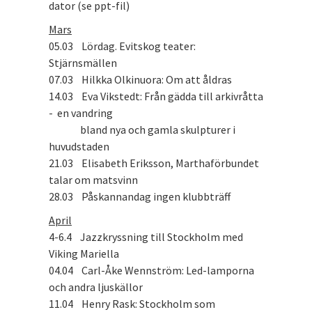
dator (se ppt-fil)
Mars
05.03 Lördag. Evitskog teater:
Stjärnsmällen
07.03 Hilkka Olkinuora: Om att åldras
14.03 Eva Vikstedt: Från gädda till arkivråtta
- en vandring
bland nya och gamla skulpturer i
huvudstaden
21.03 Elisabeth Eriksson, Marthaförbundet
talar om matsvinn
28.03 Påskannandag ingen klubbträff
April
4-6.4 Jazzkryssning till Stockholm med
Viking Mariella
04.04 Carl-Åke Wennström: Led-lamporna
och andra ljuskällor
11.04 Henry Rask: Stockholm som