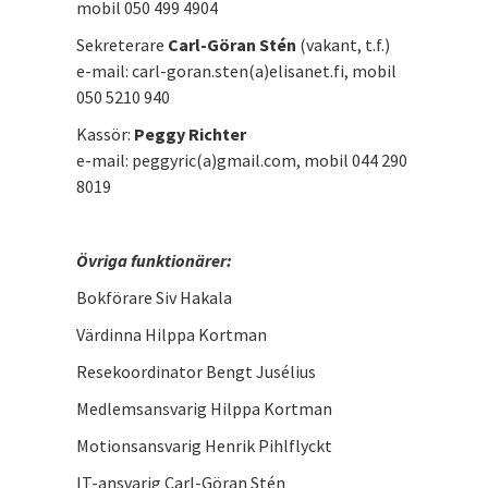
mobil 050 499 4904
Sekreterare
Carl-Göran Stén
(vakant, t.f.)
e-mail: carl-goran.sten(a)elisanet.fi, mobil
050 5210 940
Kassör:
Peggy Richter
e-mail: peggyric(a)gmail.com, mobil 044 290
8019
Övriga funktionärer:
Bokförare Siv Hakala
Värdinna Hilppa Kortman
Resekoordinator Bengt Jusélius
Medlemsansvarig Hilppa Kortman
Motionsansvarig Henrik Pihlflyckt
IT-ansvarig Carl-Göran Stén