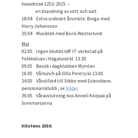
huvudstad 1252-2015 –
en blandning av sött och salt
18.04 Extra ordinärt årsmöte. Bingo med
Harry Johansson
25.04 Musiklek med Boris Westerlund
Maj
02.05 Ingen klubbträff. IT-verkstad på
Folkhälsan i Hagalund kl. 13.30
09.05 Besök i dagklubben Mymlan
16.05 Vårlunch på Villa Pentry kl.13.00.
24.05 Vårutfärd till Sibbo med Esbovikens
pensionärsklubb , se
bilder
.
30.05 Våravslutning hos Anneli Kivipää på
Sommaröarna
Höstens 2016