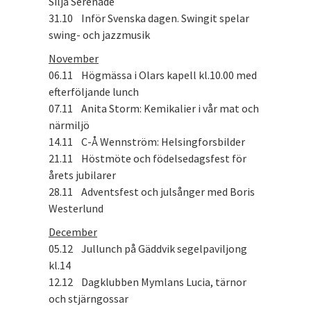
Silja Serenade
31.10 Inför Svenska dagen. Swingit spelar
swing- och jazzmusik
November
06.11 Högmässa i Olars kapell kl.10.00 med
efterföljande lunch
07.11 Anita Storm: Kemikalier i vår mat och
närmiljö
14.11 C-Å Wennström: Helsingforsbilder
21.11 Höstmöte och födelsedagsfest för
årets jubilarer
28.11 Adventsfest och julsånger med Boris
Westerlund
December
05.12 Jullunch på Gäddvik segelpaviljong
kl.14
12.12 Dagklubben Mymlans Lucia, tärnor
och stjärngossar