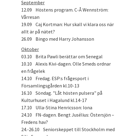
September
12.09 Höstens program. C-Å Wennström:
Vårresan
19.09 Caj Kortman: Hur skall vi klara oss när
allt är på nätet?
26.09 Bingo med Harry Johansson
Oktober
03.10 Brita Pawli berättar om Senegal
10.10 Alexis Kivi-dagen. Olle Smeds ordnar
en frågelek
14.10 Fredag. ESP:s frågesport i
Församlingsgården kl.10-13
16.10 Söndag. "Låt hösten pulsera" på
Kulturhuset i Hagalund kl.14-17
17.10 Ulla-Stina Henricsson: Iona
24.10 FN-dagen. Bengt Jusélius: Östersjön –
Fredens hav?
24.-26.10 Seniorskeppet till Stockholm med