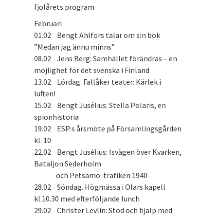
fjolårets program
Februari
01.02 Bengt Ahlfors talar om sin bok
”Medan jag ännu minns”
08.02 Jens Berg: Samhället förändras – en
möjlighet för det svenska i Finland
13.02 Lördag. Fallåker teater: Kärlek i
luften!
15.02 Bengt Jusélius: Stella Polaris, en
spionhistoria
19.02 ESP:s årsmöte på Församlingsgården
kl. 10
22.02 Bengt Jusélius: Isvägen över Kvarken,
Bataljon Sederholm
och Petsamo-trafiken 1940
28.02 Söndag. Högmässa i Olars kapell
kl.10.30 med efterföljande lunch
29.02 Christer Levlin: Stöd och hjälp med