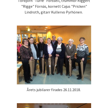
Torbjörn "Turre" Forssell, trummor Riggert
"Rigge" Förnäs, kornett Cajus "Pricken"
Lindroth, gitarr Kullervo Pyrhönen.
Årets jubilarer firades 26.11.2018.