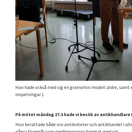
Han hade också med sig en gramofon modell äldre, samt e
inspelningar ).
På mötet måndag 27.3 hade vi besök av antikhandlare 
Hon berättade både om antikviteter och antikhandel i al
några föremål som medlemmarna hämtat med sig.